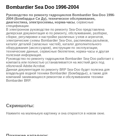
Bombardier Sea Doo 1996-2004
Руководство по ремонту гидроциклов Bombardier Sea-Doo 1996-
2004 (Бомбардье Си Ду), техническое обслуживание,
диагностика, электросхемы, норма-часы
, сервисные
спецификации.
В электронном руководстве по ремонту Sea-Doo представлена
дилерская документация ю по ремонту, обслуживанию, разборке,
сборке, регулировке и настройке различных узлов и агрегатов,
электрические схемы Bombardier Sea-Doo, распиновка разъёмов,
каталог деталей (запасных частей), каталог дополнительного
оборудования (аксессуаров), инструкции по эксплуатации,
технические данные, сервисные бюллетени, норма-часы и другая
полезная информация.
Руководство по ремонту гидроциклов Bombardier Sea-Doo работает с
компакта или полностью устанавливается на жесткий диск под
оболочкой Adobe Acrobat.
Данная документация по ремонту BRP Sea-Doo будет полезна для
владельцев водной техники Bombardier (Бомбардье), а также для
компаний занимающихся ремонтом и обслуживанием техники
Bombardier BRP.
Скриншоты:
Нажмите на маленькую картинку и она откроется в новом окне.
Похожие каталоги: