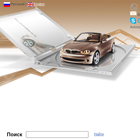
Русский
|
English
e
Autoep
Поиск
Найти