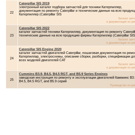
Caterpillar SIS 2019
электронный каталог подбора запчастей для техники Катерпиллер,
документация по ремонту Caterpillar и технические данные на всю продук
22
Катерпиллер (Caterpillar SIS
Каталог зап
и документация по ре
Caterpillar SIS 2022
каталог запчастей техники Катерпиллер, документация по ремонту Caterpill
23
технические данные на всю продукцию фирмы Катерпиллер (Caterpillar SIS
Каталог зап
и документация по ре
Caterpillar SIS Engine 2020
каталог запчастей двигателей Caterpillar, пошаговая документация по ремо
Катерпиллар, электросхемы, описание сборки, разборки, спецификации дл
24
всех моделей двигателей CAT
Каталог зап
и документация по ре
Cummins B3.9, B4.5, B4.5 RGT, and B5.9 Series Engines
заводская инструкция по ремонту и эксплуатации двигателей Камминс B3.
25
B4.5, B4.5 RGT, and B5.9 серий
Руководство по ре