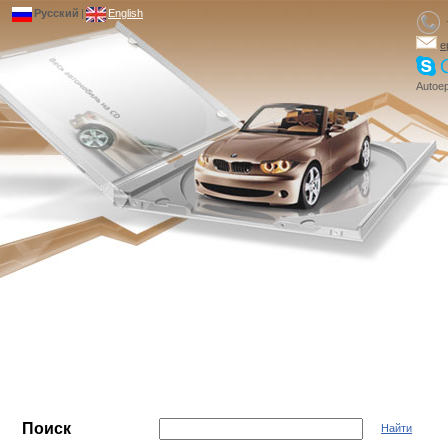
Русский
|
English
e
Autoep
Поиск
Найти