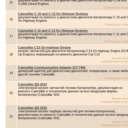
документация по ремонту и диагностики двигателя Катерпиллар 4.236 and
15
4.2482 Diesel Engines
Руководство по ре
Caterpillar C-10 and C-12 On Highway Engines
документация по ремонту и диагностики двигателя Катерпиллар C-10 and 
16
On Highway Engines
Руководство по ре
Caterpillar C-11 and C-13 On Highway Engines
документация по ремонту и диагностики двигателя Катерпиллар C-11 and 
17
On Highway Engines
Руководство по ре
Caterpillar C13 On-highway Engine
каталог запчастей для двигателя Катерпиллар C13 On-highway Engine (KCB
18
Up Engines) информация по ремонту двигателя Cat C13
Каталог зап
и документация по ре
Caterpillar Communication Adapter 317-7484
дилерский адаптер для диагностики двигателей, генераторов, а также люб
19
другой техники Caterpillar
Руководство по ре
Caterpillar SIS 2014
электронный каталог запчастей техники Катерпиллер, документация по
ремонту Caterpillar и технические данные на всю продукцию фирмы
20
Катерпиллер (Caterpillar SIS).
Каталог зап
и документация по ре
Caterpillar SIS 2016
электронный каталог подбора запчастей для техники Катерпиллер,
документация по ремонту Caterpillar и технические данные на всю продук
21
Катерпиллер (Caterpillar SIS).
Каталог зап
и документация по ре