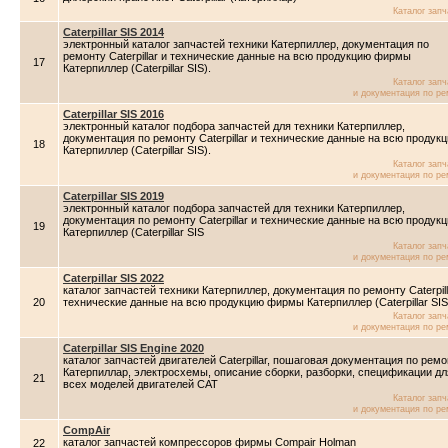
Каталог зап
Caterpillar SIS 2014
электронный каталог запчастей техники Катерпиллер, документация по
ремонту Caterpillar и технические данные на всю продукцию фирмы
17
Катерпиллер (Caterpillar SIS).
Каталог зап
и документация по ре
Caterpillar SIS 2016
электронный каталог подбора запчастей для техники Катерпиллер,
документация по ремонту Caterpillar и технические данные на всю продук
18
Катерпиллер (Caterpillar SIS).
Каталог зап
и документация по ре
Caterpillar SIS 2019
электронный каталог подбора запчастей для техники Катерпиллер,
документация по ремонту Caterpillar и технические данные на всю продук
19
Катерпиллер (Caterpillar SIS
Каталог зап
и документация по ре
Caterpillar SIS 2022
каталог запчастей техники Катерпиллер, документация по ремонту Caterpill
20
технические данные на всю продукцию фирмы Катерпиллер (Caterpillar SIS
Каталог зап
и документация по ре
Caterpillar SIS Engine 2020
каталог запчастей двигателей Caterpillar, пошаговая документация по ремо
Катерпиллар, электросхемы, описание сборки, разборки, спецификации дл
21
всех моделей двигателей CAT
Каталог зап
и документация по ре
CompAir
каталог запчастей компрессоров фирмы Compair Holman
22