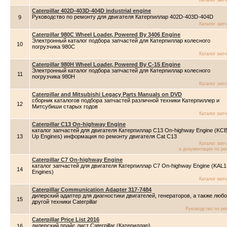
Каталог зап
Caterpillar 402D-403D-404D industrial engine
Руководство по ремонту для двигателя Катерпиллар 402D-403D-404D
9
Каталог зап
Caterpillar 980C Wheel Loader, Powered By 3406 Engine
Электронный каталог подбора запчастей для Катерпиллар колесного
10
погрузчика 980C
Каталог зап
Caterpillar 980H Wheel Loader, Powered By C-15 Engine
Электронный каталог подбора запчастей для Катерпиллар колесного
11
погрузчика 980H
Каталог зап
Caterpillar and Mitsubishi Legacy Parts Manuals on DVD
сборник каталогов подбора запчастей различной техники Катерпиллер и
12
Митсубиши старых годов
Каталог зап
Caterpillar C13 On-highway Engine
каталог запчастей для двигателя Катерпиллар C13 On-highway Engine (KCB
13
Up Engines) информация по ремонту двигателя Cat C13
Каталог зап
и документация по ре
Caterpillar C7 On-highway Engine
каталог запчастей для двигателя Катерпиллар C7 On-highway Engine (KAL
14
Engines)
Каталог зап
Caterpillar Communication Adapter 317-7484
дилерский адаптер для диагностики двигателей, генераторов, а также люб
15
другой техники Caterpillar
Руководство по ре
Caterpillar Price List 2016
дилерский прайс лист Caterpillar (Катериллар)
16