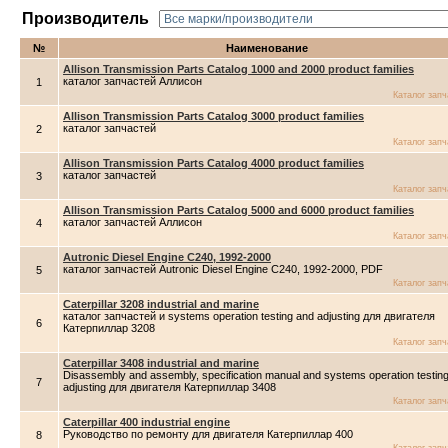
Производитель
№
Наименование
Allison Transmission Parts Catalog 1000 and 2000 product families
каталог запчастей Аллисон
1
Каталог зап
Allison Transmission Parts Catalog 3000 product families
каталог запчастей
2
Каталог зап
Allison Transmission Parts Catalog 4000 product families
каталог запчастей
3
Каталог зап
Allison Transmission Parts Catalog 5000 and 6000 product families
каталог запчастей Аллисон
4
Каталог зап
Autronic Diesel Engine C240, 1992-2000
каталог запчастей Autronic Diesel Engine C240, 1992-2000, PDF
5
Каталог зап
Caterpillar 3208 industrial and marine
каталог запчастей и systems operation testing and adjusting для двигателя
6
Катерпиллар 3208
Каталог зап
Caterpillar 3408 industrial and marine
Disassembly and assembly, specification manual and systems operation testin
7
adjusting для двигателя Катерпиллар 3408
Каталог зап
Caterpillar 400 industrial engine
Руководство по ремонту для двигателя Катерпиллар 400
8