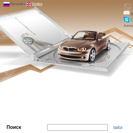
Русский
|
English
e
Autoep
Поиск
Найти