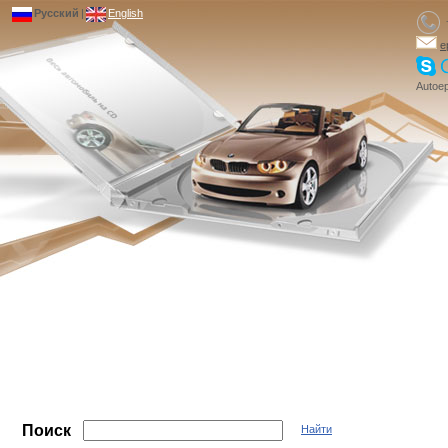
Русский
|
English
e
Autoep
Поиск
Найти