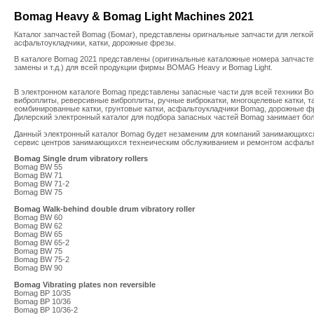
Bomag Heavy & Bomag Light Machines 2021
Каталог запчастей Bomag (Бомаг), представлены оригнальные запчасти для легкой
асфальтоукладчики, катки, дорожные фрезы.
В каталоге Bomag 2021 представлены (оригинальные каталожные номера запчасте
замены и т.д.) для всей продукции фирмы BOMAG Heavy и Bomag Light.
В электронном каталоге Bomag представлены запасные части для всей техники Bo
виброплиты, реверсивные виброплиты, ручные виброкатки, многоцелевые катки, т
еомбинированные катки, грунтовые катки, асфальтоукладчики Bomag, дорожные фр
Дилерский электронный каталог для подбора запасных частей Bomag занимает бол
Данный электронный каталог Bomag будет незаменим для компаний занимающихся
сервис центров занимающихся технеическим обслуживанием и ремонтом асфальт
Bomag Single drum vibratory rollers
Bomag BW 55
Bomag BW 71
Bomag BW 71-2
Bomag BW 75
Bomag Walk-behind double drum vibratory roller
Bomag BW 60
Bomag BW 62
Bomag BW 65
Bomag BW 65-2
Bomag BW 75
Bomag BW 75-2
Bomag BW 90
Bomag Vibrating plates non reversible
Bomag BP 10/35
Bomag BP 10/36
Bomag BP 10/36-2