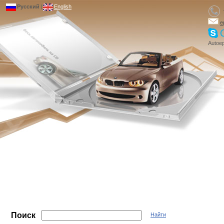
Русский
|
English
e
Autoep
Поиск
Найти