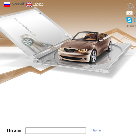
Русский
|
English
e
Autoep
Поиск
Найти