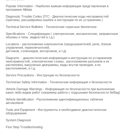
Popular Information - Наиболее важная информация представленная в
программе Alldata
Diagnostic Trouble Codes DTC - Диагностические коды несправностей
(причины, расшифровка ошибок и инструкции по их устранению )
Technical Service Bulletins - Технические серисные бюллетени
Specifications - Спецификации ( электрические, механические, заправочные
объемы и типы жидкостей и.т.д.)
Locations - расположение компонентов (предохранителей, реле, блоков
управления, переключателей,
датчиков, соленоидов, моторчиков, и.т.д)
Diagrams - диагностическая информация и инструкции по устаранению
неисправностей, электрические схемы, расположение разъемов и их
распиновка, вакуумные диаграммы, виды жгутов проводов, и их
расположение, и.т.д.
Service Precautions - Инструкции по безопасности
Technician Safety Information - Техническая информация о безопасности
Vehicle Damage Warnings - Информация по безопасности при выполнении
каких либо видов работ (например работа с подушками безопасности AirBag)
Vehicle Identification - Расположение идентификационных табличек
автомобиля
Tools and Equipment - Инструменты и необходимое диагностическое
оборудование.
System Diagnosis
Five-Step Troubleshooting