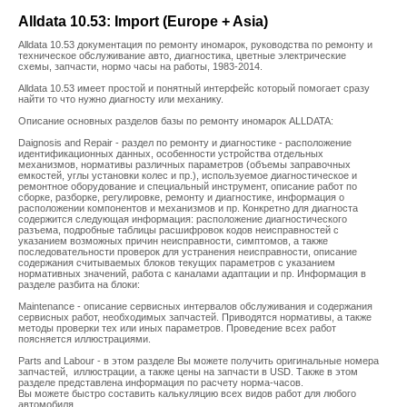
Alldata 10.53: Import (Europe + Asia)
Alldata 10.53 документация по ремонту иномарок, руководства по ремонту и
техническое обслуживание авто, диагностика, цветные электрические
схемы, запчасти, нормо часы на работы, 1983-2014.
Alldata 10.53 имеет простой и понятный интерфейс который помогает сразу
найти то что нужно диагносту или механику.
Описание основных разделов базы по ремонту иномарок ALLDATA:
Daignosis and Repair - раздел по ремонту и диагностике - расположение
идентификационных данных, особенности устройства отдельных
механизмов, нормативы различных параметров (объемы заправочных
емкостей, углы установки колес и пр.), используемое диагностическое и
ремонтное оборудование и специальный инструмент, описание работ по
сборке, разборке, регулировке, ремонту и диагностике, информация о
расположении компонентов и механизмов и пр. Конкретно для диагноста
содержится следующая информация: расположение диагностического
разъема, подробные таблицы расшифровок кодов неисправностей с
указанием возможных причин неисправности, симптомов, а также
последовательности проверок для устранения неисправности, описание
содержания считываемых блоков текущих параметров с указанием
нормативных значений, работа с каналами адаптации и пр. Информация в
разделе разбита на блоки:
Maintenance - описание сервисных интервалов обслуживания и содержания
сервисных работ, необходимых запчастей. Приводятся нормативы, а также
методы проверки тех или иных параметров. Проведение всех работ
поясняется иллюстрациями.
Parts and Labour - в этом разделе Вы можете получить оригинальные номера
запчастей, иллюстрации, а также цены на запчасти в USD. Также в этом
разделе представлена информация по расчету норма-часов.
Вы можете быстро составить калькуляцию всех видов работ для любого
автомобиля.