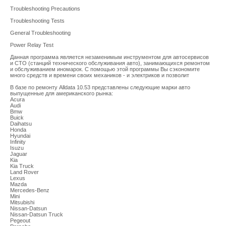
Troubleshooting Precautions
Troubleshooting Tests
General Troubleshooting
Power Relay Test
Данная программа является незаменимым инструментом для автосервисов
и СТО (станций технического обслуживания авто), занимающихся ремонтом
и обслуживанием иномарок. С помощью этой программы Вы сэкономите
много средств и времени своих механиков - и электриков и позволит
В базе по ремонту Alldata 10.53 представлены следующие марки авто
выпущенные для американского рынка:
Acura
Audi
Bmw
Buick
Daihatsu
Honda
Hyundai
Infinity
Isuzu
Jaguar
Kia
Kia Truck
Land Rover
Lexus
Mazda
Mercedes-Benz
Mini
Mitsubishi
Nissan-Datsun
Nissan-Datsun Truck
Pegeout