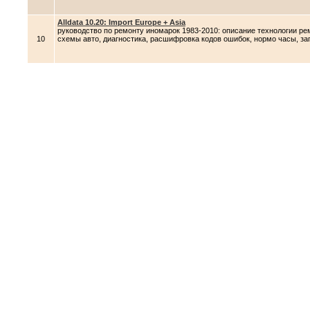
Alldata 10.20: Import Europe + Asia
руководство по ремонту иномарок 1983-2010: описание технологии ре
10
схемы авто, диагностика, расшифровка кодов ошибок, нормо часы, за