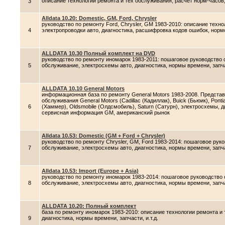
описание технологии ремонта и тех обслуживания, расчет норм-часов,
3
Alldata 10.20: Domestic, GM, Ford, Chrysler
руководство по ремонту Ford, Chrysler, GM 1983-2010: описание техн
4
электропроводки авто, диагностика, расшифровка кодов ошибок, норм
ALLDATA 10.30 Полный комплект на DVD
руководство по ремонту иномарок 1983-2011: пошаговое руководство 
5
обслуживание, электросхемы авто, диагностика, нормы времени, запч
ALLDATA 10.10 General Motors
информационная база по ремонту General Motors 1983-2008. Представ
обслуживания General Motors (Cadillac (Кадиллак), Buick (Бьюик), Pont
6
(Хаммер), Oldsmobile (Олдсмобиль), Saturn (Сатурн), электросхемы, д
сервисная информация GM, американский рынок
Alldata 10.53: Domestic (GM + Ford + Chrysler)
руководство по ремонту Chrysler, GM, Ford 1983-2014: пошаговое рук
7
обслуживание, электросхемы авто, диагностика, нормы времени, запч
Alldata 10.53: Import (Europe + Asia)
руководство по ремонту иномарок 1983-2014: пошаговое руководство 
8
обслуживание, электросхемы авто, диагностика, нормы времени, запч
ALLDATA 10.20: Полный комплект
база по ремонту иномарок 1983-2010: описание технологии ремонта и
9
диагностика, нормы времени, запчасти, и.т.д.