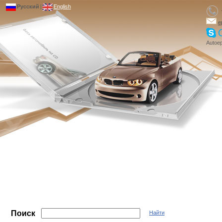
Русский
|
English
e
Autoep
Поиск
Найти