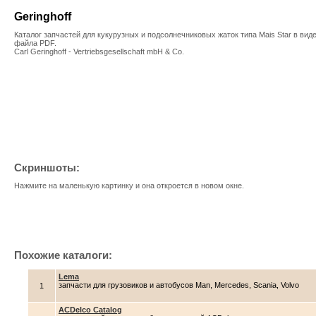
Geringhoff
Каталог запчастей для кукурузных и подсолнечниковых жаток типа Mais Star в вид
файла PDF.
Carl Geringhoff - Vertriebsgesellschaft mbH & Co.
Скриншоты:
Нажмите на маленькую картинку и она откроется в новом окне.
Похожие каталоги:
Lema
запчасти для грузовиков и автобусов Man, Mercedes, Scania, Volvo
1
ACDelco Catalog