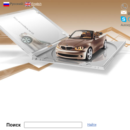
Русский
|
English
e
Autoep
Поиск
Найти