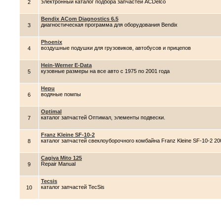
электронный каталог подбора запчастей ACDelco
2
Bendix ACom Diagnostics 6.5
диагностическая программа для оборудования Bendix
3
Phoenix
воздушные подушки для грузовиков, автобусов и прицепов
4
Hein-Werner E-Data
кузовные размеры на все авто c 1975 по 2001 года
5
Hepu
водяные помпы
6
Optimal
каталог запчастей Оптимал, элементы подвески.
7
Franz Kleine SF-10-2
каталог запчастей свеклоуборочного комбайна Franz Kleine SF-10-2 2
8
Cagiva Mito 125
Repair Manual
9
Tecsis
каталог запчастей TecSis
10