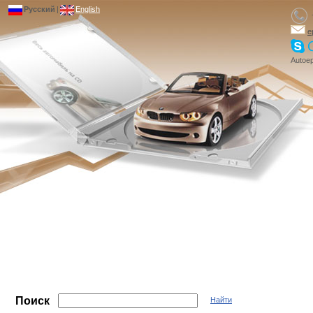
Русский
|
English
e
Autoep
Поиск
Найти