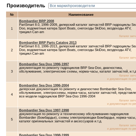
Производитель
№
Наименование
Bombardier BRP 2008
PartSmart 8.0, 1996-2009, дилерский каталог запчастей BRP гидроциклы Se
Doo, водометные катера Sport Boats, снегоходы SkiDoo, вездеходы ATV,
1
трицикл Can-am
Каталог зап
Bombardier BRP Parts Catalog 2013
PartSmart 8.0, 1996-2013, дилерский каталог запчастей BRP гидроциклы Se
Doo, водометные катера Sport Boats, снегоходы SkiDoo, вездеходы ATV,
2
трицикл Can-am
Каталог зап
Bombardier Sea Doo 1996-1997
документация по ремонту гидроциклов BRP Sea-Doo, диагностика,
3
обслуживание, электрические схемы, норма-часы, каталог запчастей, и.т.д
Каталог зап
и документация по ре
Bombardier Sea Doo 1996-2004
дилерская документация по ремонту и диагностике Bombardier Sea-Doo,
обслуживание, электросхемы, норма-часы, каталог запчастей, представл
4
все модели гидроциклов BRP Sea-Doo 1996-2004
Каталог зап
и документация по ре
Bombardier Sea Doo 1997-1998
документация по ремонту и техническому обслуживанию гидроциклов
Bombardier (Бомбардье), схемы электропроводки Бомбардье, норма-часы,
5
каталог оригинальных запчастей и аксессуаров и.т.д.
Каталог зап
и документация по ре
Bombardier Sea Doo 1998-1999