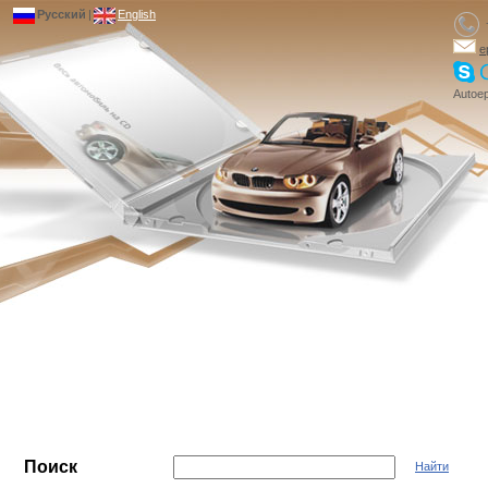
Русский
|
English
e
Autoep
Поиск
Найти