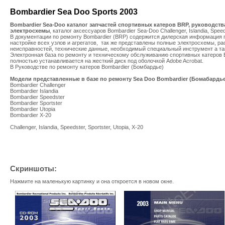
Bombardier Sea Doo Sports 2003
Bombardier Sea-Doo каталог запчастей спортивных катеров BRP, руководств
электросхемы
, каталог аксессуаров Bombardier Sea-Doo Challenger, Islandia, Speedst
В документации по ремонту Bombardier (BRP) содержится дилерская информация по
настройке всех узлов и агрегатов, так же представлены полные электросхемы, р
неисправностей, технические данные, необходимый специальный инструмент а та
Электронная база по ремонту и техническому обслуживанию спортивных катеров Bo
полностью устанавливается на жесткий диск под оболочкой Adobe Acrobat.
В Руководстве по ремонту катеров Bombardier (Бомбардье)
Модели представленные в базе по ремонту Sea Doo Bombardier (Бомабардье
Bombardier Challenger
Bombardier Islandia
Bombardier Speedster
Bombardier Sportster
Bombardier Utopia
Bombardier X-20
Challenger, Islandia, Speedster, Sportster, Utopia, X-20
Скриншоты:
Нажмите на маленькую картинку и она откроется в новом окне.