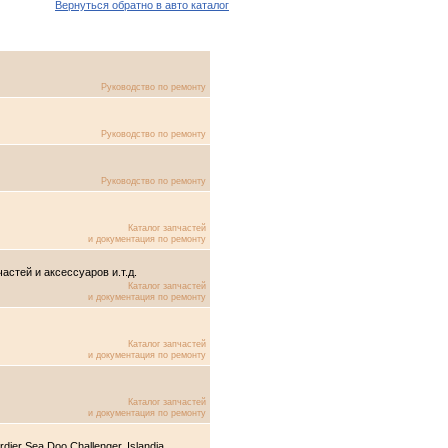
Вернуться обратно в авто каталог
Руководство по ремонту
Руководство по ремонту
Руководство по ремонту
Каталог запчастей
и документация по ремонту
стей и аксессуаров и.т.д.
Каталог запчастей
и документация по ремонту
Каталог запчастей
и документация по ремонту
Каталог запчастей
и документация по ремонту
er Sea Doo Challenger, Islandia,