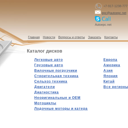
+7-917-1238-777
epc@autoepc.net
Autoepc.net
Главная
Новости
Вопросы и ответы
Заказать
Контакты
Каталог дисков
Легковые авто
Европа
Грузовые авто
Америка
Вилочные погрузчики
Азия
Строительная техника
Япония
Сельхоз техника
Китай
Двигатели
Все регион
Диагностика
Hеоригинальные и OEM
Мотоциклы
Лодочные моторы и катера