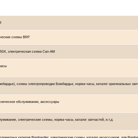
8
ические схемы BRP.
650X, электрическая схема Can-AM
часы
мбардье), схемы электропроводки Бомбардье, норма-часы, каталог оригинальных запча
ехническое обслуживание, аксессуары
уживание, электрические схемы, норма-часы, каталог запчастей, и.т.д.
дометных катеров Bombardier, электрические схемы, каталог аксессуаров, для Bombardi