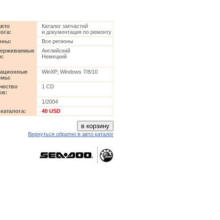
авто
Каталог запчастей
ога:
и документация по ремонту
оны:
Все регионы
ерживаемые
Английский
и:
Немецкий
ационные
WinXP, Windows 7/8/10
емы:
чество
1 CD
ов:
1/2004
 каталога:
40 USD
Вернуться обратно в авто каталог