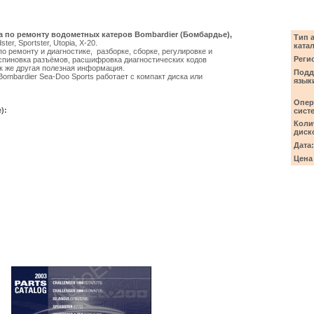
а по ремонту водометных катеров Bombardier (Бомбардье),
Тип 
er, Sportster, Utopia, X-20.
катал
 ремонту и диагностике, разборке, сборке, регулировке и
Реги
аспиновка разъёмов, расшифровка диагностических кодов
к же другая полезная информация.
Подд
mbardier Sea-Doo Sports работает с компакт диска или
язык
Опер
):
сист
Коли
диск
Дата:
Цена