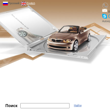
Русский
|
English
e
Autoep
Поиск
Найти