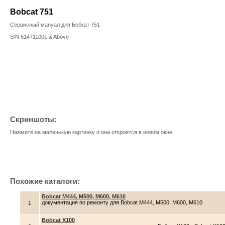
Bobcat 751
Сервисный мануал для Бобкат 751
S/N 514711001 & Above
Скриншоты:
Нажмите на маленькую картинку и она откроется в новом окне.
Похожие каталоги:
Bobcat M444, M500, M600, M610
документация по ремонту для Bobcat M444, M500, M600, M610
1
Bobcat X100