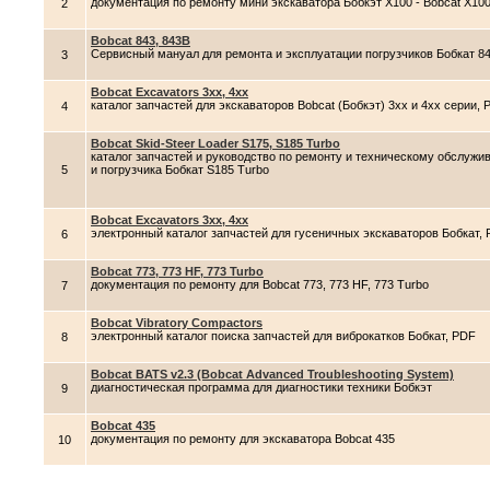
документация по ремонту мини экскаватора Бобкэт X100 - Bobcat X10
2
Bobcat 843, 843B
Сервисный мануал для ремонта и эксплуатации погрузчиков Бобкат 84
3
Bobcat Excavators 3xx, 4xx
каталог запчастей для экскаваторов Bobcat (Бобкэт) 3xx и 4xx серии, 
4
Bobcat Skid-Steer Loader S175, S185 Turbo
каталог запчастей и руководство по ремонту и техническому обслужива
5
и погрузчика Бобкат S185 Turbo
Bobcat Excavators 3xx, 4xx
электронный каталог запчастей для гусеничных экскаваторов Бобкат,
6
Bobcat 773, 773 HF, 773 Turbo
документация по ремонту для Bobcat 773, 773 HF, 773 Turbo
7
Bobcat Vibratory Compactors
электронный каталог поиска запчастей для виброкатков Бобкат, PDF
8
Bobcat BATS v2.3 (Bobcat Advanced Troubleshooting System)
диагностическая программа для диагностики техники Бобкэт
9
Bobcat 435
документация по ремонту для экскаватора Bobcat 435
10