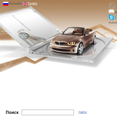
Русский
|
English
e
Autoep
Поиск
Найти