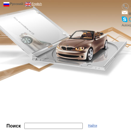
Русский
|
English
e
Autoep
Поиск
Найти