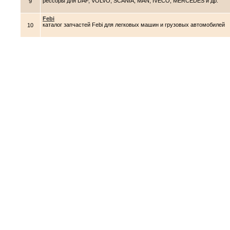
рессоры для DAF, VOLVO, SCANIA, MAN, IVECO, MERCEDES и др.
9
Febi
каталог запчастей Febi для легковых машин и грузовых автомобилей
10