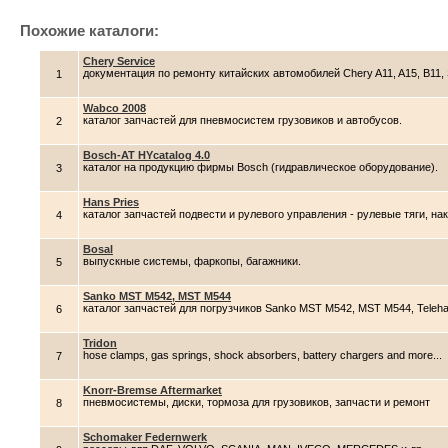
Похожие каталоги:
Chery Service
документация по ремонту китайских автомобилей Chery A11, A15, B11, 
1
Wabco 2008
каталог запчастей для пневмосистем грузовиков и автобусов.
2
Bosch-AT HYcatalog 4.0
каталог на продукцию фирмы Bosch (гидравлическое оборудование).
3
Hans Pries
каталог запчастей подвести и рулевого управления - рулевые тяги, н
4
Bosal
выпускные системы, фаркопы, багажники.
5
Sanko MST M542, MST M544
каталог запчастей для погрузчиков Sanko MST M542, MST M544, Teleh
6
Tridon
hose clamps, gas springs, shock absorbers, battery chargers and more...
7
Knorr-Bremse Aftermarket
пневмосистемы, диски, тормоза для грузовиков, запчасти и ремонт
8
Schomaker Federnwerk