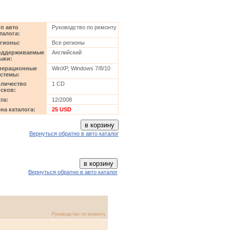
п авто
Руководство по ремонту
талога:
гионы:
Все регионы
оддерживаемые
Английский
ыки:
перационные
WinXP, Windows 7/8/10
стемы:
личество
1 CD
сков:
та:
12/2008
на каталога:
25 USD
Вернуться обратно в авто каталог
Вернуться обратно в авто каталог
Руководство по ремонту