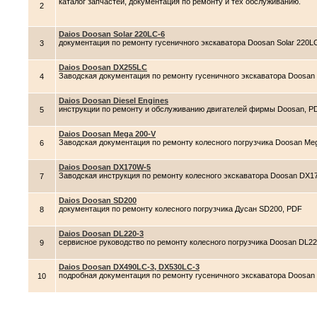
каталог запчастей, документация по ремонту и тех обслуживанию.
2
Daios Doosan Solar 220LC-6
документация по ремонту гусеничного экскаватора Doosan Solar 220L
3
Daios Doosan DX255LC
Заводская документация по ремонту гусеничного экскаватора Doosa
4
Daios Doosan Diesel Engines
инструкции по ремонту и обслуживанию двигателей фирмы Doosan, P
5
Daios Doosan Mega 200-V
Заводская документация по ремонту колесного погрузчика Doosan Me
6
Daios Doosan DX170W-5
Заводская инструкция по ремонту колесного экскаватора Doosan DX1
7
Daios Doosan SD200
документация по ремонту колесного погрузчика Дусан SD200, PDF
8
Daios Doosan DL220-3
сервисное руководство по ремонту колесного погрузчика Doosan DL22
9
Daios Doosan DX490LC-3, DX530LC-3
подробная документация по ремонту гусеничного экскаватора Doosan
10