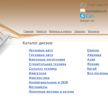
+7-917-1238-777
epc@autoepc.net
Autoepc.net
Главная
Новости
Вопросы и ответы
Заказать
Контакты
Каталог дисков
Легковые авто
Европа
Грузовые авто
Америка
Вилочные погрузчики
Азия
Строительная техника
Япония
Сельхоз техника
Китай
Двигатели
Все регион
Диагностика
Hеоригинальные и OEM
Мотоциклы
Лодочные моторы и катера