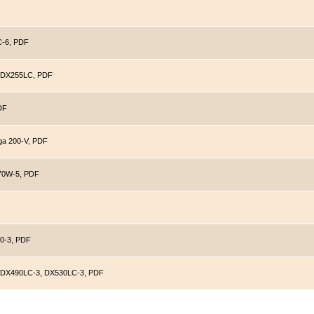
C-6, PDF
n DX255LC, PDF
DF
ga 200-V, PDF
70W-5, PDF
0-3, PDF
 DX490LC-3, DX530LC-3, PDF