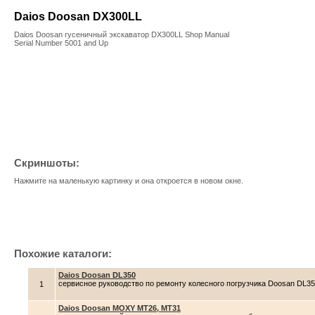
Daios Doosan DX300LL
Daios Doosan гусеничный экскаватор DX300LL Shop Manual
Serial Number 5001 and Up
Скриншоты:
Нажмите на маленькую картинку и она откроется в новом окне.
Похожие каталоги:
Daios Doosan DL350
сервисное руководство по ремонту колесного погрузчика Doosan DL3
1
Daios Doosan MOXY MT26, MT31