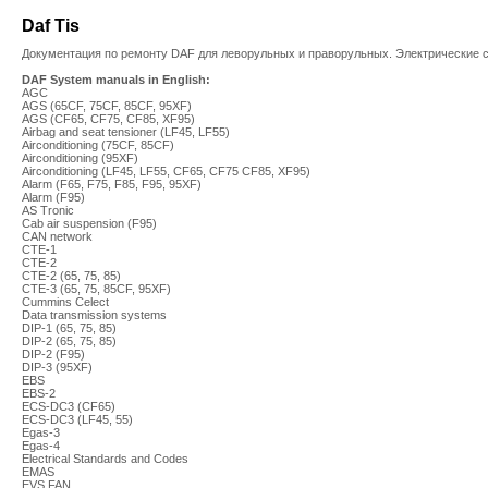
Daf Tis
Документация по ремонту DAF для леворульных и праворульных. Электрические 
DAF System manuals in English:
AGC
AGS (65CF, 75CF, 85CF, 95XF)
AGS (CF65, CF75, CF85, XF95)
Airbag and seat tensioner (LF45, LF55)
Airconditioning (75CF, 85CF)
Airconditioning (95XF)
Airconditioning (LF45, LF55, CF65, CF75 CF85, XF95)
Alarm (F65, F75, F85, F95, 95XF)
Alarm (F95)
AS Tronic
Cab air suspension (F95)
CAN network
CTE-1
CTE-2
CTE-2 (65, 75, 85)
CTE-3 (65, 75, 85CF, 95XF)
Cummins Celect
Data transmission systems
DIP-1 (65, 75, 85)
DIP-2 (65, 75, 85)
DIP-2 (F95)
DIP-3 (95XF)
EBS
EBS-2
ECS-DC3 (CF65)
ECS-DC3 (LF45, 55)
Egas-3
Egas-4
Electrical Standards and Codes
EMAS
EVS FAN