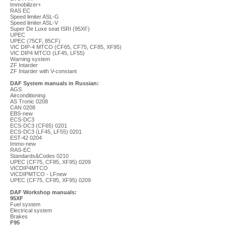
Immobilizer+
RAS EC
Speed limiter ASL-G
Speed limiter ASL-V
Super De Luxe seat ISRI (95XF)
UPEC
UPEC (75CF, 85CF)
VIC DIP-4 MTCO (CF65, CF75, CF85, XF95)
VIC DIP4 MTCO (LF45, LF55)
Warning system
ZF Intarder
ZF Intarder with V-constant
DAF System manuals in Russian:
AGS
Airconditioning
AS Tronic 0208
CAN 0208
EBS-new
ECS-DC3
ECS-DC3 (CF65) 0201
ECS-DC3 (LF45, LF55) 0201
EST-42 0204
Immo-new
RAS-EC
Standards&Codes 0210
UPEC (CF75, CF85, XF95) 0209
VICDIP4MTCO
VICDIPMTCO - LFnew
UPEC (CF75, CF85, XF95) 0209
DAF Workshop manuals:
95XF
Fuel system
Electrical system
Brakes
F95