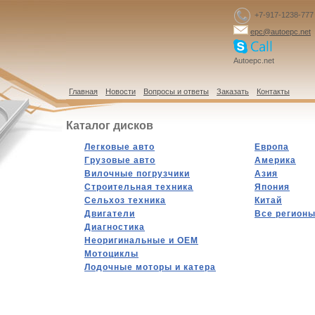
+7-917-1238-777
epc@autoepc.net
Autoepc.net
Главная
Новости
Вопросы и ответы
Заказать
Контакты
Каталог дисков
Легковые авто
Европа
Грузовые авто
Америка
Вилочные погрузчики
Азия
Строительная техника
Япония
Сельхоз техника
Китай
Двигатели
Все регион
Диагностика
Hеоригинальные и OEM
Мотоциклы
Лодочные моторы и катера