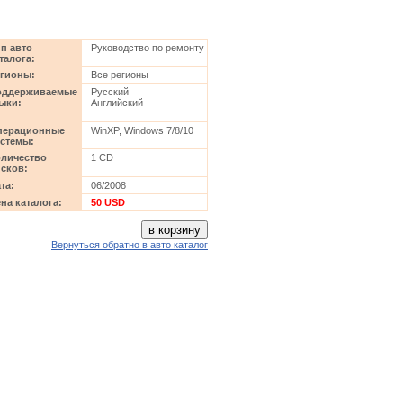
п авто
Руководство по ремонту
талога:
гионы:
Все регионы
оддерживаемые
Русский
ыки:
Английский
перационные
WinXP, Windows 7/8/10
стемы:
личество
1 CD
сков:
та:
06/2008
на каталога:
50 USD
Вернуться обратно в авто каталог