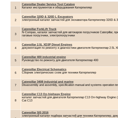
Caterpillar Dealer Service Tool Catalog
Каталог инструментов и оборудования Катерпиллер
1
Caterpillar 320D & 320D L Excavators
электронный каталог запчастей для экскаватора Катерпиллер 320D & 
2
Caterpillar ForkLift Truck
N-Compas, каталог запчастей для автокаров погрузчиков Caterpillar, 
3
гаговые погрузчики, электропогрузчики
Caterpillar 2.5L XD3P Diesel Engines
документация по ремонту и диагностики двигателя Катерпиллар 2.5L X
4
Caterpillar 400 industrial engine
Руководство по ремонту для двигателя Катерпиллар 400
5
Caterpillar Electrical Schematics
Сборник электрических схем для техники Катерпиллер
6
Caterpillar 3408 industrial and marine
Disassembly and assembly, specification manual and systems operation t
7
Caterpillar C13 On-highway Engine
каталог запчастей для двигателя Катерпиллар C13 On-highway Engine
8
Cat C13
Caterpillar SIS 2016
электронный каталог подбора запчастей для техники Катерпиллер, доку