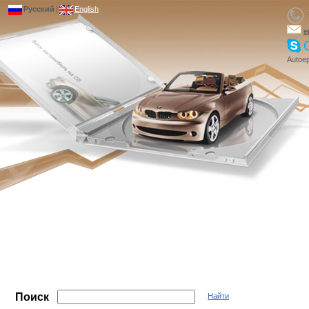
Русский
|
English
e
Autoep
Поиск
Найти