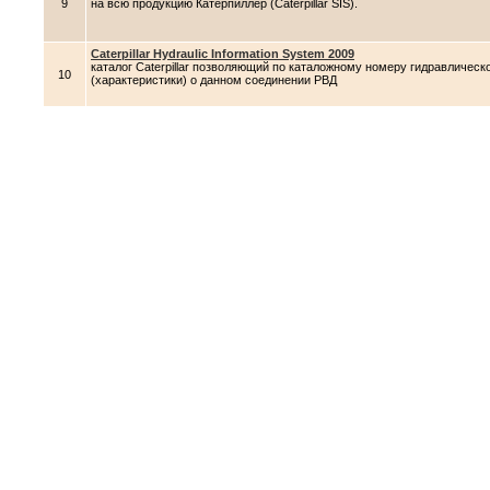
9
на всю продукцию Катерпиллер (Caterpillar SIS).
Caterpillar Hydraulic Information System 2009
каталог Caterpillar позволяющий по каталожному номеру гидравличес
10
(характеристики) о данном соединении РВД