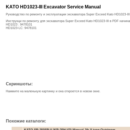
KATO HD1023-III Excavator Service Manual
Руководство по ремонту и эксплуатации экскаватора Super Exceed Kato HD1023-III
Инструкци по ремонту для экскаватора Super Exceed Kato HD1023-III в PDF начина
HD1023 : 9478101
HD1023-LC: 9478101
Скриншоты:
Нажмите на маленькую картинку и она откроется в новом окне.
Похожие каталоги:
KATO SR-250SP-V (KR-25H-V3) Manual Jib X type Outrigger