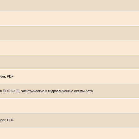
gger, PDF
o HD1023-III, электрические и гидравлические схемы Като
gger, PDF