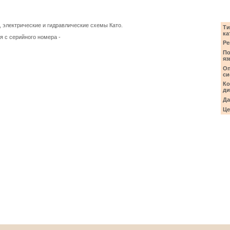
, электрические и гидравлические схемы Като.
Ти
ка
я с серийного номера -
Ре
П
яз
О
си
Ко
ди
Да
Це