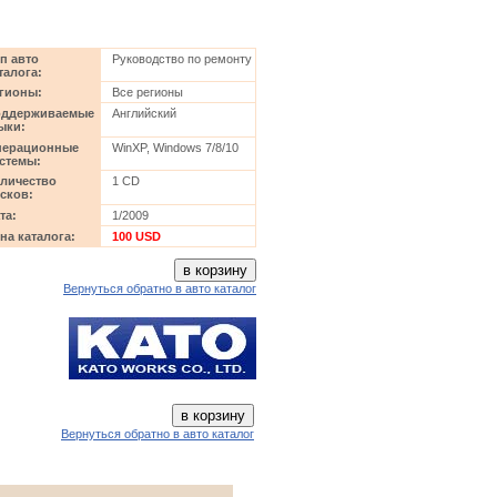
п авто
Руководство по ремонту
талога:
гионы:
Все регионы
оддерживаемые
Английский
ыки:
перационные
WinXP, Windows 7/8/10
стемы:
личество
1 CD
сков:
та:
1/2009
на каталога:
100 USD
Вернуться обратно в авто каталог
Вернуться обратно в авто каталог