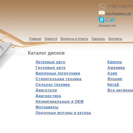
+7-917-1238-777
epc@autoepc.net
Autoepc.net
Главная
Новости
Вопросы и ответы
Заказать
Контакты
Каталог дисков
Легковые авто
Европа
Грузовые авто
Америка
Вилочные погрузчики
Азия
Строительная техника
Япония
Сельхоз техника
Китай
Двигатели
Все регион
Диагностика
Hеоригинальные и OEM
Мотоциклы
Лодочные моторы и катера