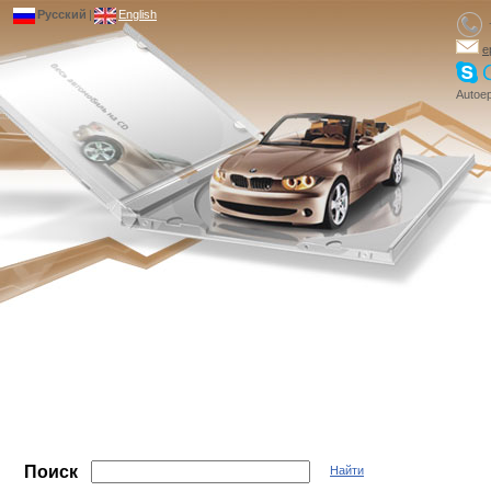
Русский
|
English
e
Autoep
Поиск
Найти