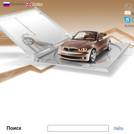
Русский
|
English
e
Autoep
Поиск
Найти