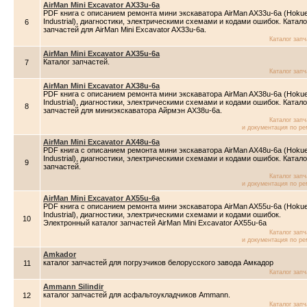
AirMan Mini Excavator AX33u-6a
PDF книга с описанием ремонта мини экскаватора AirMan AX33u-6a (Hoku
Industrial), диагностики, электрическими схемами и кодами ошибок. Катало
6
запчастей для AirMan Mini Excavator AX33u-6a.
Каталог зап
AirMan Mini Excavator AX35u-6a
Каталог запчастей.
7
Каталог зап
AirMan Mini Excavator AX38u-6a
PDF книга с описанием ремонта мини экскаватора AirMan AX38u-6a (Hoku
Industrial), диагностики, электрическими схемами и кодами ошибок. Катало
8
запчастей для миниэкскаватора Айрмэн AX38u-6a.
Каталог зап
и документация по ре
AirMan Mini Excavator AX48u-6a
PDF книга с описанием ремонта мини экскаватора AirMan AX48u-6a (Hoku
Industrial), диагностики, электрическими схемами и кодами ошибок. Катало
9
запчастей.
Каталог зап
и документация по ре
AirMan Mini Excavator AX55u-6a
PDF книга с описанием ремонта мини экскаватора AirMan AX55u-6a (Hoku
Industrial), диагностики, электрическими схемами и кодами ошибок.
10
Электронный каталог запчастей AirMan Mini Excavator AX55u-6a
Каталог зап
и документация по ре
Amkador
каталог запчастей для погрузчиков белорусского завода Амкадор
11
Каталог зап
Ammann Silindir
каталог запчастей для асфальтоукладчиков Ammann.
12
Каталог зап