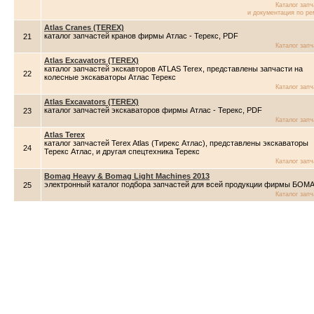
Каталог зап
и документация по ре
Atlas Cranes (TEREX)
каталог запчастей кранов фирмы Атлас - Терекс, PDF
21
Каталог зап
Atlas Excavators (TEREX)
каталог запчастей экскавторов ATLAS Terex, представлены запчасти на
22
колесные экскаваторы Атлас Терекс
Каталог зап
Atlas Excavators (TEREX)
каталог запчастей экскаваторов фирмы Атлас - Терекс, PDF
23
Каталог зап
Atlas Terex
каталог запчастей Terex Atlas (Тирекс Атлас), представлены экскаваторы
24
Терекс Атлас, и другая спецтехника Терекс
Каталог зап
Bomag Heavy & Bomag Light Machines 2013
электронный каталог подбора запчастей для всей продукции фирмы БОМ
25
Каталог зап