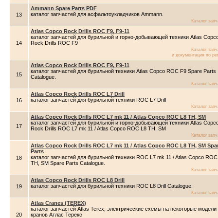
Ammann Spare Parts PDF
каталог запчастей для асфальтоукладчиков Ammann.
13
Каталог зап
Atlas Copco Rock Drills ROC F9, F9-11
каталог запчастей для бурильной и горно-добывающей техники Atlas Copc
14
Rock Drills ROC F9
Каталог зап
и документация по ре
Atlas Copco Rock Drills ROC F9, F9-11
каталог запчастей для бурильной техники Atlas Copco ROC F9 Spare Parts
15
Catalogue.
Каталог зап
Atlas Copco Rock Drills ROC L7 Drill
каталог запчастей для бурильной техники ROC L7 Drill
16
Каталог зап
Atlas Copco Rock Drills ROC L7 mk 11 / Atlas Copco ROC L8 TH, SM
каталог запчастей для бурильной и горно-добывающей техники Atlas Copc
17
Rock Drills ROC L7 mk 11 / Atlas Copco ROC L8 TH, SM
Каталог зап
Atlas Copco Rock Drills ROC L7 mk 11 / Atlas Copco ROC L8 TH, SM Spa
Parts
каталог запчастей для бурильной техники ROC L7 mk 11 / Atlas Copco ROC
18
TH, SM Spare Parts Catalogue.
Каталог зап
Atlas Copco Rock Drills ROC L8 Drill
каталог запчастей для бурильной техники ROC L8 Drill Catalogue.
19
Каталог зап
Atlas Cranes (TEREX)
каталог запчастей Atlas Terex, электрические схемы на некоторые модели
20
кранов Атлас Терекс