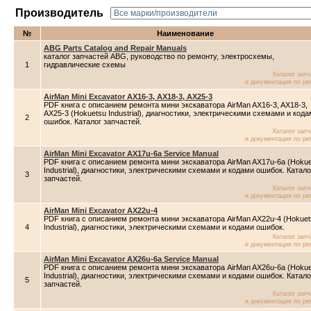
Производитель
№
Наименование
ABG Parts Catalog and Repair Manuals
каталог запчастей ABG, руководство по ремонту, электросхемы,
1
гидравлические схемы
Каталог зап
и документация по ре
AirMan Mini Excavator AX16-3, AX18-3, AX25-3
PDF книга с описанием ремонта мини экскаватора AirMan AX16-3, AX18-3,
AX25-3 (Hokuetsu Industrial), диагностики, электрическими схемами и код
2
ошибок. Каталог запчастей.
Каталог зап
и документация по ре
AirMan Mini Excavator AX17u-6a Service Manual
PDF книга с описанием ремонта мини экскаватора AirMan AX17u-6a (Hoku
Industrial), диагностики, электрическими схемами и кодами ошибок. Катало
3
запчастей.
Каталог зап
и документация по ре
AirMan Mini Excavator AX22u-4
PDF книга с описанием ремонта мини экскаватора AirMan AX22u-4 (Hokuet
4
Industrial), диагностики, электрическими схемами и кодами ошибок.
Каталог зап
и документация по ре
AirMan Mini Excavator AX26u-6a Service Manual
PDF книга с описанием ремонта мини экскаватора AirMan AX26u-6a (Hoku
Industrial), диагностики, электрическими схемами и кодами ошибок. Катало
5
запчастей.
Каталог зап
и документация по ре