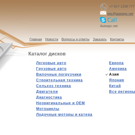
+7-917-1238-777
epc@autoepc.net
Autoepc.net
Главная
Новости
Вопросы и ответы
Заказать
Контакты
Каталог дисков
Легковые авто
Европа
Грузовые авто
Америка
Вилочные погрузчики
Азия
Строительная техника
Япония
Сельхоз техника
Китай
Двигатели
Все регион
Диагностика
Hеоригинальные и OEM
Мотоциклы
Лодочные моторы и катера