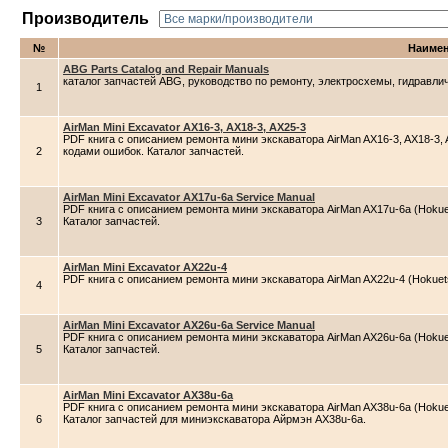
Производитель
№
Наиме
ABG Parts Catalog and Repair Manuals
каталог запчастей ABG, руководство по ремонту, электросхемы, гидравл
1
AirMan Mini Excavator AX16-3, AX18-3, AX25-3
PDF книга с описанием ремонта мини экскаватора AirMan AX16-3, AX18-3, A
2
кодами ошибок. Каталог запчастей.
AirMan Mini Excavator AX17u-6a Service Manual
PDF книга с описанием ремонта мини экскаватора AirMan AX17u-6a (Hokuet
3
Каталог запчастей.
AirMan Mini Excavator AX22u-4
PDF книга с описанием ремонта мини экскаватора AirMan AX22u-4 (Hokuets
4
AirMan Mini Excavator AX26u-6a Service Manual
PDF книга с описанием ремонта мини экскаватора AirMan AX26u-6a (Hokuet
5
Каталог запчастей.
AirMan Mini Excavator AX38u-6a
PDF книга с описанием ремонта мини экскаватора AirMan AX38u-6a (Hokuet
6
Каталог запчастей для миниэкскаватора Айрмэн AX38u-6a.