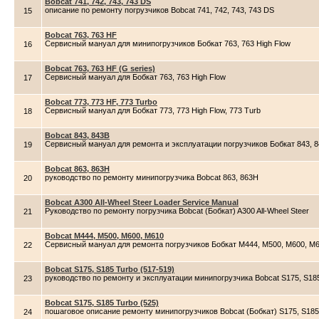
Bobcat 741, 742, 743, 743 DS
описание по ремонту погрузчиков Bobcat 741, 742, 743, 743 DS
15
Bobcat 763, 763 HF
Сервисный мануал для минипогрузчиков Бобкат 763, 763 High Flow
16
Bobcat 763, 763 HF (G series)
Сервисный мануал для Бобкат 763, 763 High Flow
17
Bobcat 773, 773 HF, 773 Turbo
Сервисный мануал для Бобкат 773, 773 High Flow, 773 Turb
18
Bobcat 843, 843B
Сервисный мануал для ремонта и эксплуатации погрузчиков Бобкат 843, 
19
Bobcat 863, 863H
руководство по ремонту минипогрузчика Bobcat 863, 863H
20
Bobcat A300 All-Wheel Steer Loader Service Manual
Руководство по ремонту погрузчика Bobcat (Бобкат) A300 All-Wheel Steer
21
Bobcat M444, M500, M600, M610
Сервисный мануал для ремонта погрузчиков Бобкат M444, M500, M600, M
22
Bobcat S175, S185 Turbo (517-519)
руководство по ремонту и эксплуатации минипогрузчика Bobcat S175, S185
23
Bobcat S175, S185 Turbo (525)
пошаговое описание ремонту минипогрузчиков Bobcat (Бобкат) S175, S185
24