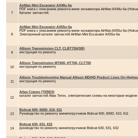
AirMan Mini Excavator AX48u-6a
PDF книга с описанием ремонта мини экскаватора AirMan AX48u-6a (Hokuet
7
Каталог запчастей.
AirMan Mini Excavator AX55u-6a
PDF книга с описанием ремонта мини экскаватора AirMan AX55u-6a (Hokuet
8
Электронный каталог запчастей AirMan Mini Excavator AX55u-6a
Allison Transmission CLT, CLBT755(DB)
инструкция по ремонту
9
Allison Transmission MT600, HT700, CLT700
инструкция по ремонту
10
Allison Troubleshooting Manual Allison MD/HD Product Lines On-Highwa
инструкция по ремонту
11
Atlas Cranes (TEREX)
каталог запчастей Atlas Terex, электрические схемы на некоторые модели
12
Bobcat 600, 600D, 610, 611
Руководство по ремонту минипогрузчиков Bobcat 600, 600D, 610, 611
13
Bobcat 630, 631, 632
руководство по ремонту минипогрузчиков Bobcat 630, 631, 632
14